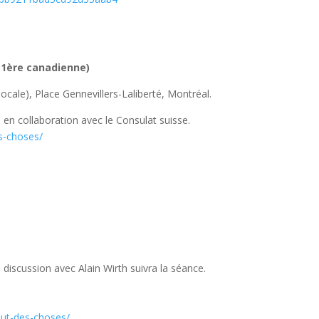
(
1ère canadienne)
ocale), Place Gennevillers-Laliberté, Montréal.
 en collaboration avec le Consulat suisse.
es-choses/
iscussion avec Alain Wirth suivra la séance.
out-des-choses/