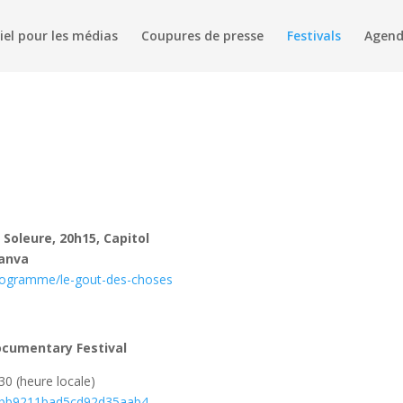
iel pour les médias
Coupures de presse
Festivals
Agen
 Soleure, 20h15, Capitol
Canva
/programme/le-gout-des-choses
Documentary Festival
30 (heure locale)
680bb9211bad5cd92d35aab4