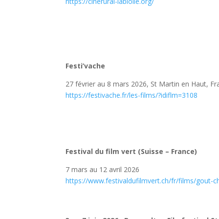
https://cinerural-labiolle.org/
Festi’vache
27 février au 8 mars 2026, St Martin en Haut, F
https://festivache.fr/les-films/?idiflm=3108
Festival du film vert (Suisse – France)
7 mars au 12 avril 2026
https://www.festivaldufilmvert.ch/fr/films/gout-